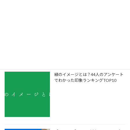
【イベント】7/9（木）12：00～ 事例
から学ぶ「伝わる色」の戦略！小さな
会社こそ考えたい ブランドカラーの作
り方
緑のイメージとは？44人のアンケート
でわかった印象ランキングTOP10