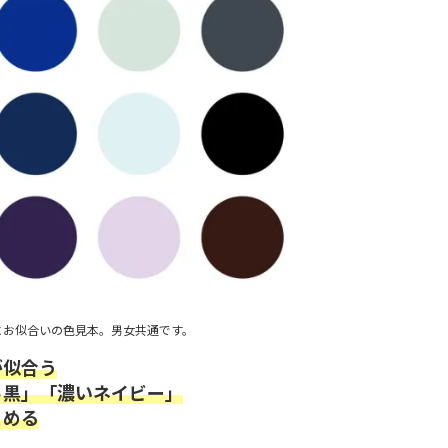
にお似合いの色見本。男女共通です。
が似合う
っ黒」「濃いネイビー」
とめる