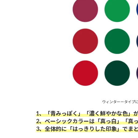
ウィンターータイプ
1、「
青みっぽく」「
濃く鮮やかな色」
2、ベーシックカラーは「真っ白」「真
3、全体的に「はっきりした印象」でま