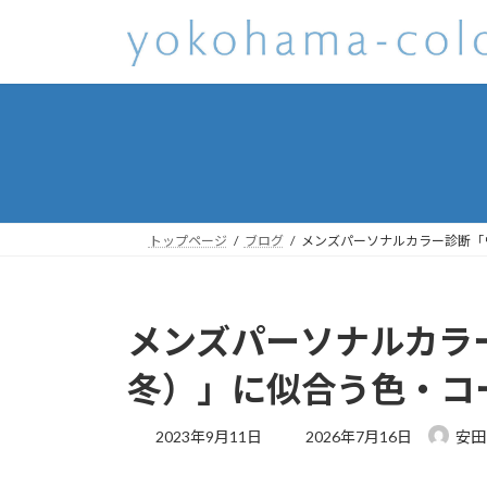
コ
ナ
ン
ビ
テ
ゲ
ン
ー
ツ
シ
へ
ョ
ス
ン
キ
に
ッ
移
トップページ
ブログ
メンズパーソナルカラー診断「
プ
動
メンズパーソナルカラ
冬）」に似合う色・コ
最
2023年9月11日
2026年7月16日
安田
終
更