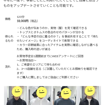
半年に一度や、季節ごとにご利用いただくことでご自身に似合う
ものをアップデートさせていくことも可能です。
120分
価格
18,000円
（税込）
・どんな色が似あうのか、実物（服）を見て確認できる
・トップスとボトムスの色合わせのパターンが分かる
得られ
・「どんな予定の日に着るのか？」を事前共有することで「持た
るもの
せたいイメージ」をコーディネイトで表現できる
・カラー診断結果に合ったアイテムを実際に確認しながら選べる
ため、購入時の迷いが減る
お買物予定日1週間前までにWEBアンケートにご回答
～お買物当日～
1、ご希望のエリアにて待ち合わせ
流れ
2、3～5店舗を巡る（ご試着していただくとお顔映りを確認でき
ます）
※ご購入に関しましてはご自由にご判断ください