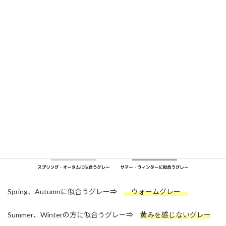
ご自身に似合う色の特徴が分かったあと、お買物で似合う色を選
びたいと思っても、微妙な色の判断ができないこともあります（特
にベーシックカラーの分類など）
例えばグレーは
Spring、Autumnに似合うグレー⇒
ウォームグレー
Summer、Winterの方に似合うグレー⇒
黄みを感じないグレー